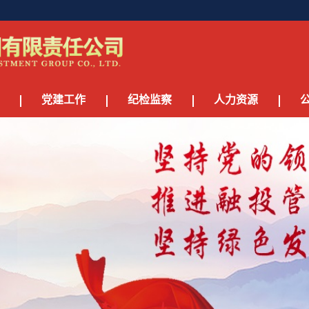
党建工作
纪检监察
人力资源