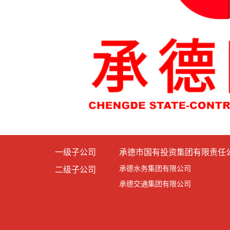
一级子公司
承德市国有投资集团有限责任
承德水务集团有限公司
二级子公司
承德交通集团有限公司