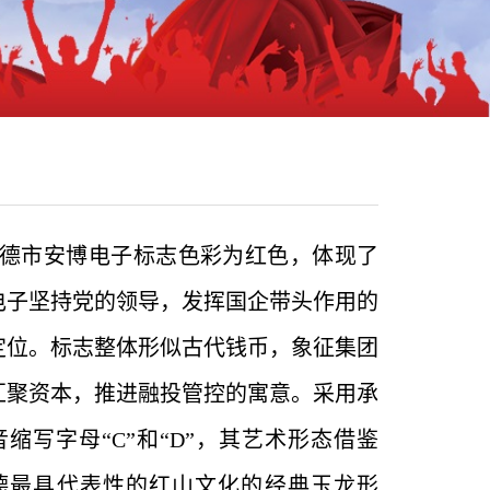
德市安博电子标志色彩为红色，体现了
电子坚持党的领导，发挥国企带头作用的
定位。标志整体形似古代钱币，象征集团
汇聚资本，推进融投管控的寓意。采用承
音缩写字母“C”和“D”，其艺术形态借鉴
德最具代表性的红山文化的经典玉龙形